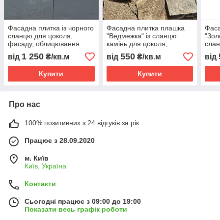
Фасадна плитка із чорного
Фасадна плитка плашка
Фаса
сланцю для цоколя,
"Ведмежка" із сланцю
"Зол
фасаду, облицювання
камінь для цоколя,
слан
будинку
фасаду, облицювання
фаса
1 250
550
від
₴/кв.м
від
₴/кв.м
від
будинку
буди
Купити
Купити
Про нас
100% позитивних з 24 відгуків за рік
Працює з 28.09.2020
м. Київ
Київ, Україна
Контакти
Сьогодні працює з 09:00 до 19:00
Показати весь графік роботи