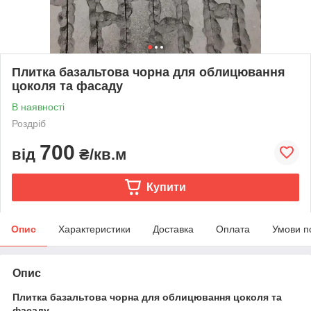
Плитка базальтова чорна для облицювання
цоколя та фасаду
В наявності
Роздріб
700
від
₴/кв.м
Купити
Опис
Характеристики
Доставка
Оплата
Умови п
Опис
Плитка базальтова чорна для облицювання цоколя та
фасаду