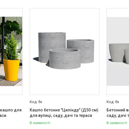
бх
бх
 кашпо для
Кашпо бетонне "Циліндр" (Д50 см)
Бетонний в
раси
для вулиці, саду, дачі та тераси
саду, дачі 
В наявності
В наявності