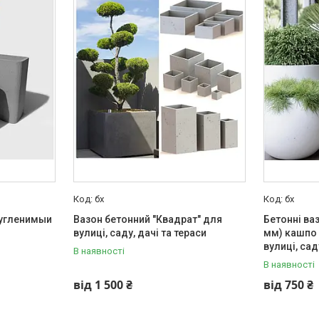
бх
бх
ругленимыи
Вазон бетонний "Квадрат" для
Бетонні ваз
вулиці, саду, дачі та тераси
мм) кашпо 
вулиці, сад
В наявності
В наявності
від 1 500 ₴
від 750 ₴