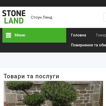
Стоун Ленд
Меню
Головна
Товар
Повернення та обм
Фільтри
Ціна
В наявності
Товари та послуги
Так
619
Виробник
Власне виробництво
27