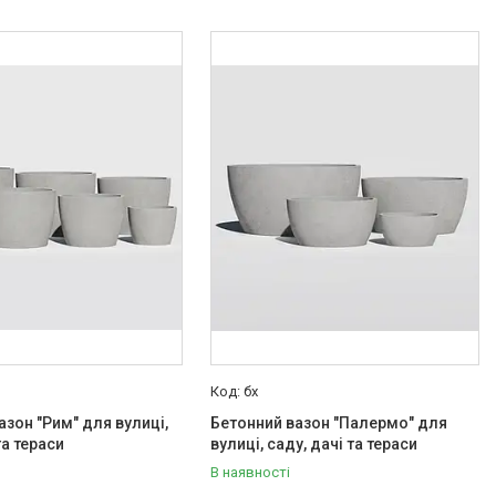
бх
азон "Рим" для вулиці,
Бетонний вазон "Палермо" для
та тераси
вулиці, саду, дачі та тераси
В наявності