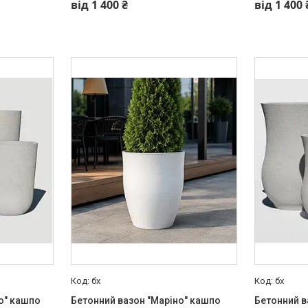
від 1 400 ₴
від 1 400 
бх
бх
о" кашпо
Бетонний вазон "Маріно" кашпо
Бетонний в