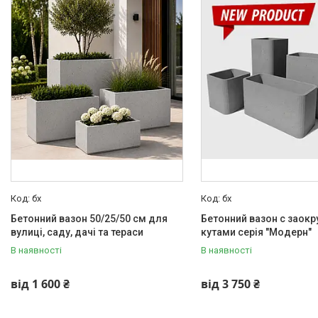
бх
бх
Бетонний вазон 50/25/50 см для
Бетонний вазон с заок
вулиці, саду, дачі та тераси
кутами серія "Модерн"
В наявності
В наявності
від 1 600 ₴
від 3 750 ₴