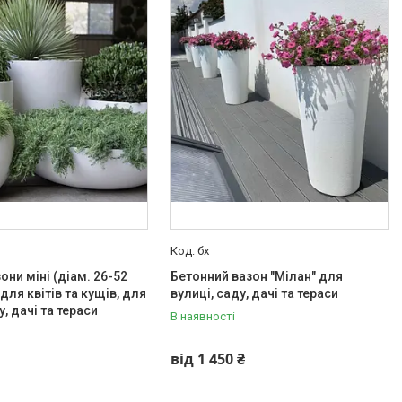
бх
они міні (діам. 26-52
Бетонний вазон "Мілан" для
для квітів та кущів, для
вулиці, саду, дачі та тераси
у, дачі та тераси
В наявності
від 1 450 ₴