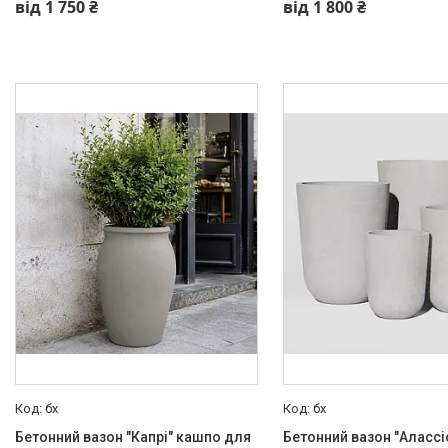
від 1 750 ₴
від 1 800 ₴
бх
бх
Бетонний вазон "Капрі" кашпо для
Бетонний вазон "Алассі