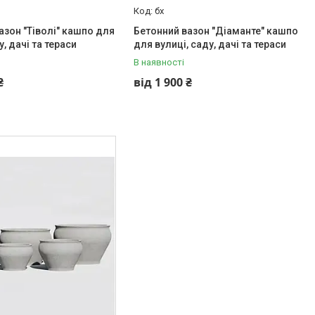
бх
азон "Тіволі" кашпо для
Бетонний вазон "Діаманте" кашпо
у, дачі та тераси
для вулиці, саду, дачі та тераси
В наявності
₴
від 1 900 ₴