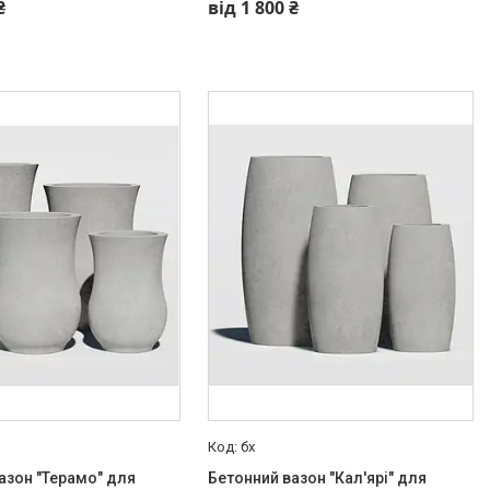
₴
від 1 800 ₴
бх
азон "Терамо" для
Бетонний вазон "Кал'ярі" для