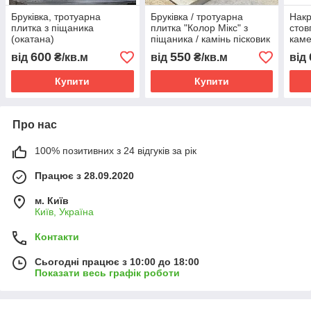
Бруківка, тротуарна
Бруківка / тротуарна
Накр
плитка з піщаника
плитка "Колор Мікс" з
стов
(окатана)
піщаника / камінь пісковик
каме
для мощення доріжок
виро
600
550
від
₴/кв.м
від
₴/кв.м
від
піща
Купити
Купити
Про нас
100% позитивних з 24 відгуків за рік
Працює з 28.09.2020
м. Київ
Київ, Україна
Контакти
Сьогодні працює з 10:00 до 18:00
Показати весь графік роботи