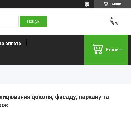
Кошик
та оплата
Кошик
лицювання цоколя, фасаду, паркану та
жок