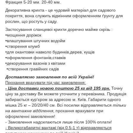
Фракция 5-20 мм. 20-40 мм.
Декоративна крихта - це чудовий матеріал для садового
покриття, вона служить відмінним оформленням ґрунту для
рослин, що ростуть у саду.
Застосування сланцевоі крихти доречно майже скрізь :
•мощення доріжок
•влаштування штучних водойм
•створення клумб
•для окантовки навколо будинків,дерев, кущів
•оформлення фонтанів,ставків
•декорування вазонів з квітами
•створення гравійних садів
Доставляємо замовлення по всій Україні!
Прохання врахувати під час замовлення:
- Ціна доставки новою поштою 25 кг від 195 грн.
Точну
ціну за доставку Ви можете уточнити у перевізника. Продукція
забирається кур'єром за адресою м. Київ. Габарити одного
мішка 25 кг – 20/20/40 см.
Всі посилки відправляються
тільки
на вантажне відділення
, прохання врахувати при
оформленні замовлення!
- Замовлення надсилаються лише після 100% оплати!
- Великогабаритні вантажі (від 0.5-1 т) відправляються