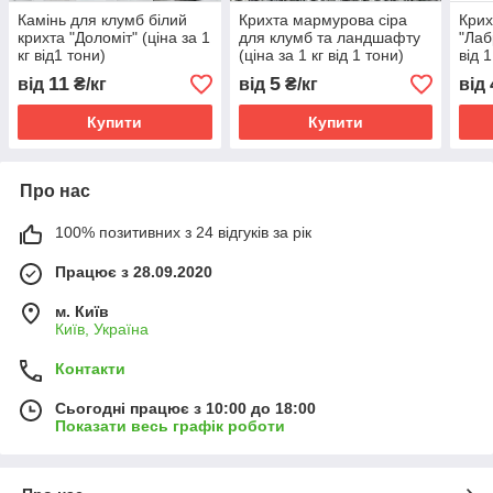
Камінь для клумб білий
Крихта мармурова сіра
Крих
крихта "Доломіт" (ціна за 1
для клумб та ландшафту
"Лаб
кг від1 тони)
(ціна за 1 кг від 1 тони)
від 
11
5
від
₴/кг
від
₴/кг
від
Купити
Купити
Про нас
100% позитивних з 24 відгуків за рік
Працює з 28.09.2020
м. Київ
Київ, Україна
Контакти
Сьогодні працює з 10:00 до 18:00
Показати весь графік роботи