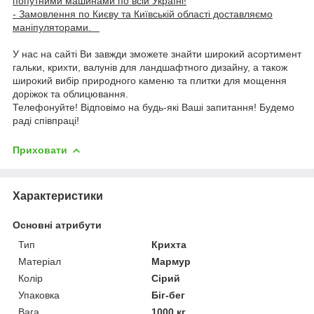
попутними машинами по всій Україні!
- Замовлення по Києву та Київській області доставляємо
маніпуляторами.
У нас на сайті Ви завжди зможете знайти широкий асортимент
гальки, крихти, валунів для ландшафтного дизайну, а також
широкий вибір природного каменю та плитки для мощення
доріжок та облицювання.
Телефонуйте! Відповімо на будь-які Ваші запитання! Будемо
раді співпраці!
Приховати
Характеристики
Основні атрибути
Тип
Крихта
Матеріал
Мармур
Колір
Сірий
Упаковка
Біг-бег
Вага
1000 кг