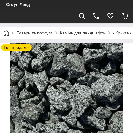
Стоун Ленд
Товари та послуги
Камінь для ландшафту
- Крихта /
Топ продажів