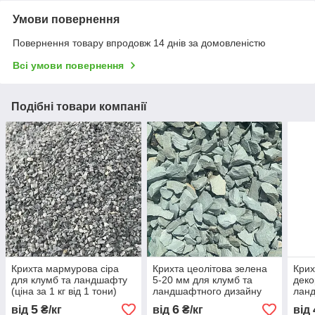
Умови повернення
Повернення товару впродовж 14 днів за домовленістю
Всі умови повернення
Подібні товари компанії
Крихта мармурова сіра
Крихта цеолітова зелена
Крих
для клумб та ландшафту
5-20 мм для клумб та
деко
(ціна за 1 кг від 1 тони)
ландшафтного дизайну
лан
(ціна за 1 кг від 1 тони)
(ціна
5
6
від
₴/кг
від
₴/кг
від