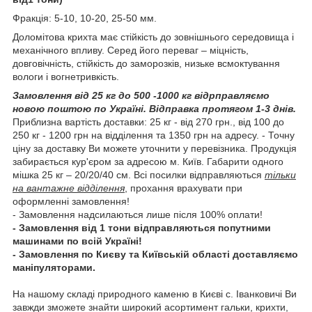
Фракція: 5-10, 10-20, 25-50 мм.
Доломітова крихта має стійкість до зовнішнього середовища і
механічного впливу. Серед його переваг – міцність,
довговічність, стійкість до заморозків, низьке всмоктування
вологи і вогнетривкість.
Замовлення від 25 кг до 500 -1000 кг відрправляємо
новою поштою по Україні. Відправка протягом 1-3 днів.
Приблизна вартість доставки: 25 кг - від 270 грн., від 100 до
250 кг - 1200 грн на відділення та 1350 грн на адресу. - Точну
ціну за доставку Ви можете уточнити у перевізника. Продукція
забирається кур'єром за адресою м. Київ. Габарити одного
мішка 25 кг – 20/20/40 см. Всі посилки відправляються
тільки
на вантажне відділення
, прохання врахувати при
оформленні замовлення!
- Замовлення надсилаються лише після 100% оплати!
- Замовлення від 1 тони відправляються попутними
машинами по всій Україні!
- Замовлення по Києву та Київській області доставляємо
маніпуляторами.
На нашому складі природного каменю в Києві с. Іванковичі Ви
завжди зможете знайти широкий асортимент гальки, крихти,