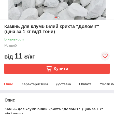
Камінь для клумб білий крихта "Доломіт"
(ціна за 1 кг від1 тони)
В наявності
Роздріб
11
від
₴/кг
Купити
Опис
Характеристики
Доставка
Оплата
Умови п
Опис
Камінь для клумб білий крихта "Доломіт" (ціна за 1 кг
від1 тони)