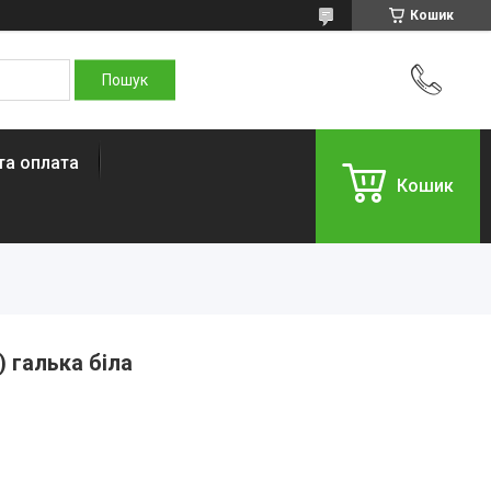
Кошик
та оплата
Кошик
) галька біла