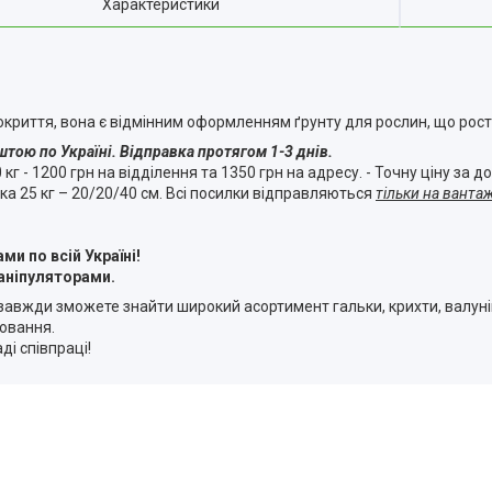
Характеристики
криття, вона є відмінним оформленням ґрунту для рослин, що росту
тою по Україні. Відправка протягом 1-3 днів.
50 кг - 1200 грн на відділення та 1350 грн на адресу. - Точну ціну з
ка 25 кг – 20/20/40 см. Всі посилки відправляються
тільки на ванта
и по всій Україні!
маніпуляторами.
и завжди зможете знайти широкий асортимент гальки, крихти, валун
ювання.
ді співпраці!