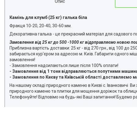
Опис
Камінь для клумб (25 кг) галька біла
Фракця 10-20, 20-40, 30-60 мм.
Декоративна галька - це прекрасний матеріал для садового по
Замовлення від 25 кг до 500 -1000 кг відрправляємо новою пош
Приблизна вартість доставки: 25 кг - від 270 грн., від 100 до 2
забирається кур'єром за адресою м. Київ. Габарити одного міш
замовлення!
- Замовлення надсилаються лише після 100% оплати!
- Замовлення від 1 тони відправляються попутними машинам
- Замовлення по Києву та Київській області доставляємо 
На нашому складі природного каменю в Києві с. Іванковичі В
природного каменю та плитки для мощення доріжок та облиц
Телефонуйте! Відповімо на будь-які Ваші запитання! Будемо ра