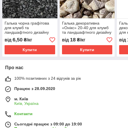
Галька чорна графітова
Галька декоративна
Галь
для клумб та
«Онікс» 20-40 для клумб
деко
ландшафтного дизайну
та ландшафтного дизайну
для 
(ціна за 1 кг від 1 тони)
(ціна за 1 кг від 1 тони)
лан
6,50
18
від
₴/кг
від
₴/кг
від
(ціна
Купити
Купити
Про нас
100% позитивних з 24 відгуків за рік
Працює з 28.09.2020
м. Київ
Київ, Україна
Контакти
Сьогодні працює з 09:00 до 19:00