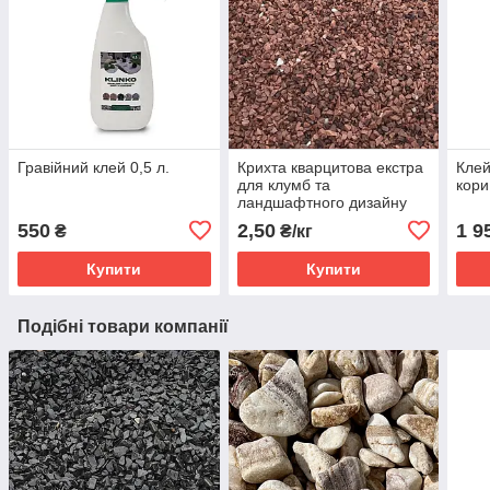
Гравійний клей 0,5 л.
Крихта кварцитова екстра
Клей
для клумб та
кори
ландшафтного дизайну
(ціна за 1 кг від 1 тони)
550
2,50
1 9
₴
₴/кг
Купити
Купити
Подібні товари компанії