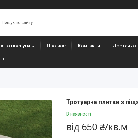
и та послуги
Про нас
Контакти
Доставка 
ін
Тротуарна плитка з піщ
В наявності
від
650 ₴/кв.м