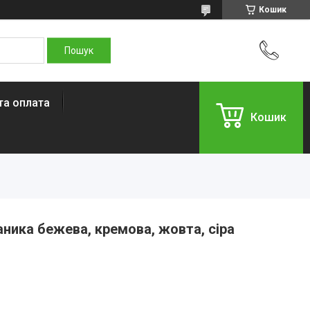
Кошик
та оплата
Кошик
аника бежева, кремова, жовта, сіра