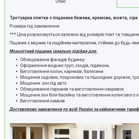
Опис
Тротуарна плитка з піщаника бежева, кремова, жовта, сіра
Розміри під замовлення.
*** Ціна розраховується залежно від розмірів плит та товщини
Піщаник є міцним та надійним матеріалом, стійким до будь-яки
Монолітний піщаник ідеально підійде для:
Облицювання фасадів будинку
Оформлення вхідних груп, сходів, підвіконь
Виготовлення колон, карнизів, балясини
Мощення садових, покрокових та пішохідних доріжок, тро
Мощення зон під авто
Облицювання парканів та виготовлення накривок
Мощення зон біля басейну та виготовлення копінгового
Виготовлення камінів
Доставляємо замовлення по всій Україні за найнижчими тари