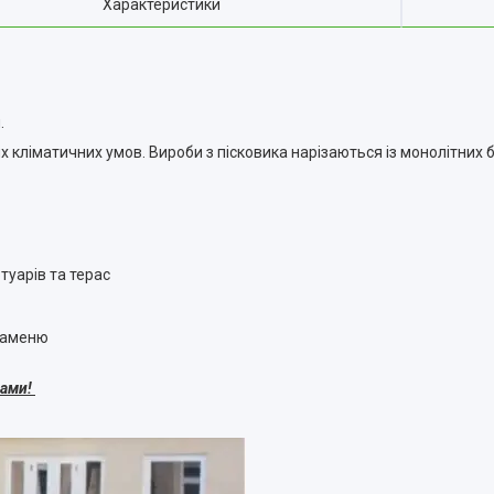
Характеристики
.
х кліматичних умов. Вироби з пісковика нарізаються із монолітних б
туарів та терас
 каменю
фами!