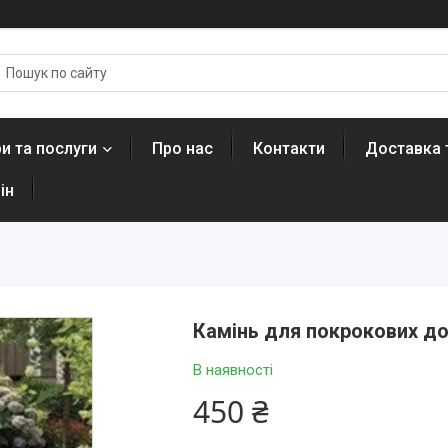
и та послуги
Про нас
Контакти
Доставка 
ін
Камінь для покрокових д
В наявності
450 ₴