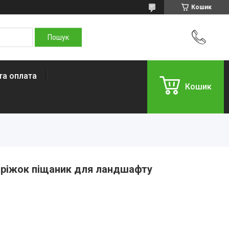
Кошик
та оплата
Кошик
оріжок піщаник для ландшафту