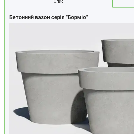
Опис
Бетонний вазон серія "Борміо"