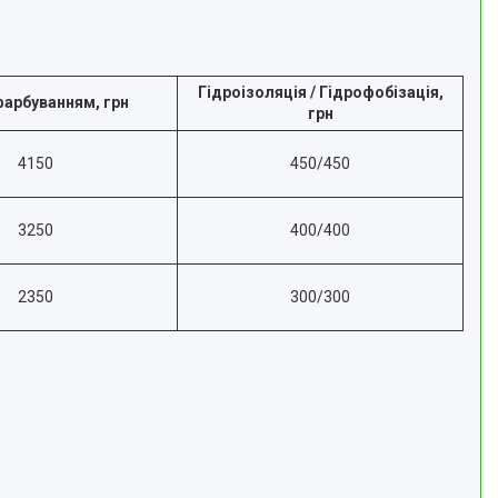
Гідроізоляція / Гідрофобізація,
фарбуванням, грн
грн
4150
450/450
3250
400/400
2350
300/300