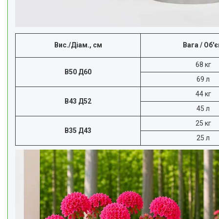
Вис./Діам., см
Вага / Об'
68 кг
В50 Д60
69 л
44 кг
В43 Д52
45 л
25 кг
В35 Д43
25 л