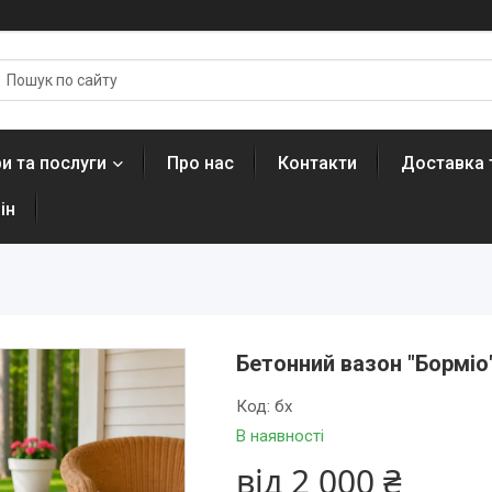
и та послуги
Про нас
Контакти
Доставка 
ін
Бетонний вазон "Борміо"
Код:
бх
В наявності
від
2 000 ₴