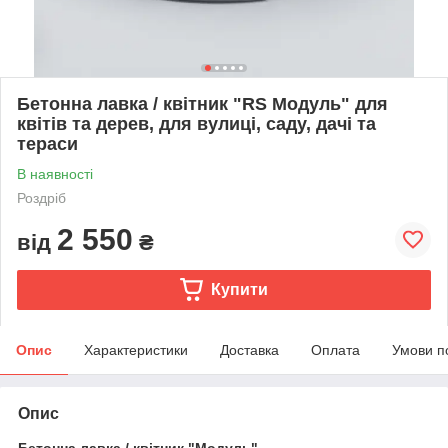
Бетонна лавка / квітник "RS Модуль" для
квітів та дерев, для вулиці, саду, дачі та
тераси
В наявності
Роздріб
2 550
від
₴
Купити
Опис
Характеристики
Доставка
Оплата
Умови п
Опис
Бетонна лавка / квітник "Модуль"