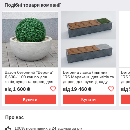
Подібні товари компанії
Вазон бетонний "Верона"
Бетонна лавка / квітник
Бето
Д 600-1100 кашпо для
"RS Маракеш" для квітів та
"RS 
квітів, кущів та дерев, для
дерев, для вулиці, саду,
дере
вулиці, саду, дачі та
дачі та тераси
дачі
1 600
19 460
від
₴
від
₴
від
тераси
Купити
Купити
Про нас
100% позитивних з 24 відгуків за рік