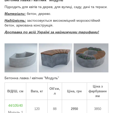
Підходить
для квітів та дерев, для вулиці, саду, дачі та тераси.
Матеріали:
бетон, дерево.
Надійність:
застосовується високоміцний морозостійкий
бетон, армована конструкція.
Доставка по всій Україні за найнижчими тарифами!
Бетонна лавка / квітник "Модуль"
Ціна з
Об'єм,
В/Д/Ш, см
Вага, кг
Ціна, грн
фарбуванн
л
ям
44/105/40
120
88
2950
3850
Модуль 1