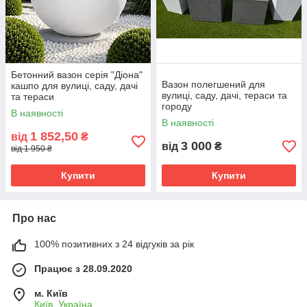
Бетонний вазон серія "Діона"
Вазон полегшений для
кашпо для вулиці, саду, дачі
вулиці, саду, дачі, тераси та
та тераси
городу
В наявності
В наявності
1 852,50
від
₴
3 000
від
₴
від 1 950 ₴
Купити
Купити
Про нас
100% позитивних з 24 відгуків за рік
Працює з 28.09.2020
м. Київ
Київ, Україна