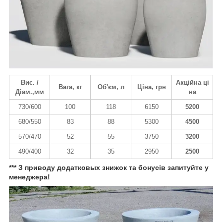
Вис. /
Акційна ці
Вага, кг
Об'єм, л
Ціна, грн
Діам.,мм
на
730/600
100
118
6150
5200
680/550
83
88
5300
4500
570/470
52
55
3750
3200
490/400
32
35
2950
2500
*** З приводу додатковых знижок та бонусів запитуйте у
менеджера!