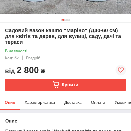
Садовий вазон кашпо "Маріно" (Д40-60 см)
для квітів та дерев, для вулиці, саду, дачі та
тераси
В наявності
Код: бх
Роздріб
2 800
від
₴
Купити
Опис
Характеристики
Доставка
Оплата
Умови п
Опис
Бетонний вазон серія "Маріно" для квітів та дерев, для