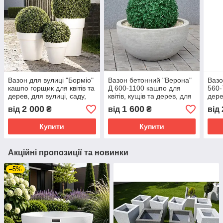
Вазон для вулиці "Борміо"
Вазон бетонний "Верона"
Вазо
кашпо горщик для квітів та
Д 600-1100 кашпо для
560-
дерев, для вулиці, саду,
квітів, кущів та дерев, для
дере
дачі та тераси
вулиці, саду, дачі та
дачі
2 000
1 600
від
₴
від
₴
від
тераси
Купити
Купити
Акційні пропозиції та новинки
–5%