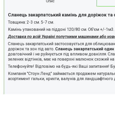
Опис
Сланець закарпатський камінь для доріжок т
Товщина: 2-3 см. 5-7 см.
Камінь упакований на піддоні 120/80 см. Об'єм +/-1м3.
Доставка по всій Україні попутними машинами або нов
Сланець закарпатський застосовується для облицюван
доріжок та зон під авто.
Сланець закарпатський один і
довговічний і не руйнується під впливом довкілля. Сл
зелених відтінків, має на поверхні малюнок схожий н
Телефонуйте! Відповімо на будь-які Ваші запитання! Бу
Компанія "Стоун Ленд" займається продажем натураль
асортимент гальки, крихти, валунів для ландшафтного