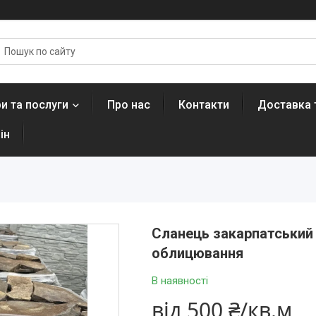
и та послуги
Про нас
Контакти
Доставка 
ін
Сланець закарпатський 
облицювання
В наявності
від
500 ₴/кв.м