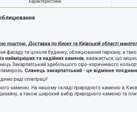
Характеристики
а облицювання
ою поштою. Доставка по Києву та Київській області маніпу
ня фасаду та цоколя будинку, облицювання паркану, а так
з найміцніших та надійних каменів
, вважається, що міцні
анець Закарпатський здебільшого сіро-коричневого кольору
а паморозь.
Сланець закарпатський - це відмінне поєднання
демо раді співпраці!
ного каменю. На нашому складі природного каменю в Києві
 дизайну, а також широкий вибір природного каменю та пл